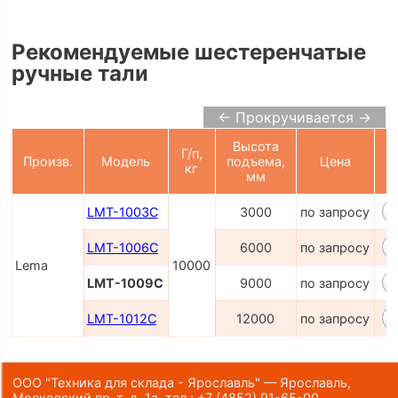
Рекомендуемые шестеренчатые
ручные тали
← Прокручивается →
Высота
Г/п,
Произв.
Модель
подъема,
Цена
кг
К
мм
LMT-1003C
3000
по запросу
LMT-1006C
6000
по запросу
Lema
10000
LMT-1009C
9000
по запросу
LMT-1012C
12000
по запросу
ООО "Техника для склада - Ярославль" — Ярославль,
Московский пр-т, д. 1а,
тел.:
+7 (4852) 91-65-00
,