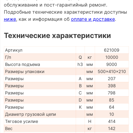
обслуживание и пост-гарантийный ремонт.
Подробные технические характеристики доступны
ниже
, как и информация об
оплате и доставке
.
Технические характеристики
Артикул
621009
Г/п
Q
кг
10000
Высота подъема
h3
мм
9000
Размеры упаковки
мм
500x410x210
Размеры
A
мм
207
Размеры
B
мм
398
Размеры
C
мм
798
Размеры
D
мм
85
Размеры
K
мм
64
Диаметр грузовой цепи
мм
10
Тяговое усилие
H
414
Вес
кг
142