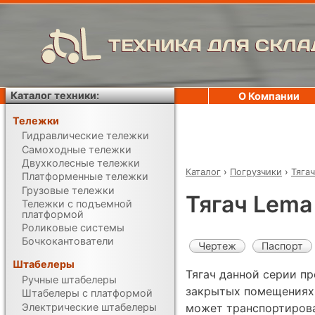
ТЕХНИКА ДЛЯ СКЛА
Каталог техники:
О Компании
Тележки
Гидравлические тележки
Самоходные тележки
Двухколесные тележки
Каталог
›
Погрузчики
›
Тяга
Платформенные тележки
Грузовые тележки
Тягач Lema
Тележки с подъемной
платформой
Роликовые системы
Бочкокантователи
Чертеж
Паспорт
Штабелеры
Тягач данной серии пр
Ручные штабелеры
закрытых помещениях 
Штабелеры с платформой
Электрические штабелеры
может транспортирова