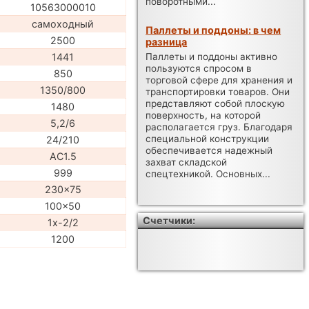
поворотными...
10563000010
самоходный
Паллеты и поддоны: в чем
2500
разница
1441
Паллеты и поддоны активно
пользуются спросом в
850
торговой сфере для хранения и
1350/800
транспортировки товаров. Они
представляют собой плоскую
1480
поверхность, на которой
5,2/6
располагается груз. Благодаря
специальной конструкции
24/210
обеспечивается надежный
AC1.5
захват складской
999
спецтехникой. Основных...
230x75
100x50
Счетчики:
1x-2/2
1200