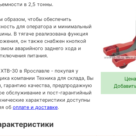
емности в 2,5 тонны.
м образом, чтобы обеспечить
ность для оператора и минимальный
ины. В тягаче реализована функция
ожения, он также снабжен кнопкой
измом аварийного заднего хода и
тключения питания.
XTB-30 в Ярославле - покупая у
ика компании Техника для склада, Вы
Цена
ы, гарантию качества, предпродажную
Добавить
ное обслуживание и пост-гарантийный
хнические характеристики доступны
ия об
оплате и доставке
.
арактеристики