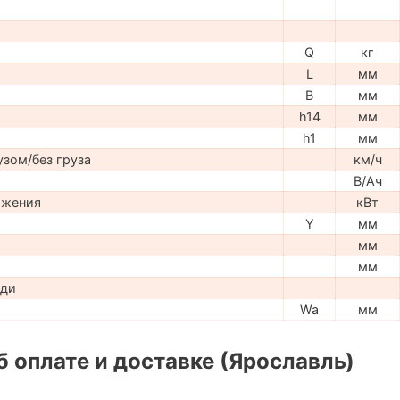
Q
кг
L
мм
B
мм
h14
мм
h1
мм
узом/без груза
км/ч
В/Ач
ижения
кВт
Y
мм
мм
мм
ади
Wa
мм
 оплате и доставке (Ярославль)