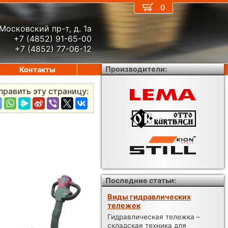
0
Московский пр-т, д. 1а
+7 (4852) 91-65-00
+7 (4852) 77-06-12
Производители:
Контакты
править эту страницу:
Последние статьи:
Виды гидравлических
тележек
Гидравлическая тележка –
складская техника для