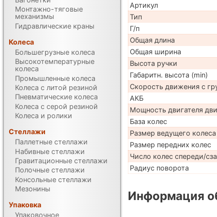
Артикул
Монтажно-тяговые
механизмы
Тип
Гидравлические краны
Г/п
Общая длина
Колеса
Общая ширина
Большегрузные колеса
Высокотемпературные
Высота ручки
колеса
Габаритн. высота (min)
Промышленные колеса
Скорость движения с гр
Колеса с литой резиной
Пневматические колеса
АКБ
Колеса с серой резиной
Мощность двигателя дв
Колеса и ролики
База колес
Стеллажи
Размер ведущего колеса
Паллетные стеллажи
Размер передних колес
Набивные стеллажи
Число колес спереди/сз
Гравитационные стеллажи
Радиус поворота
Полочные стеллажи
Консольные стеллажи
Мезонины
Информация об
Упаковка
Упаковочное