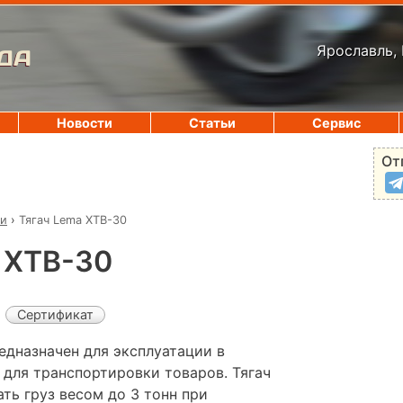
Ярославль, 
ДА
Новости
Статьи
Сервис
От
чи
›
Тягач Lema XTB-30
 XTB-30
Сертификат
едназначен для эксплуатации в
для транспортировки товаров. Тягач
ть груз весом до 3 тонн при