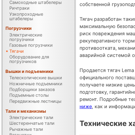
Самоходные штабелеры
собственной грузоподъ
Ричтраки
Узкопроходные
штабелеры
Тягач разработан таки
максимальную безопас
Погрузчики
риск повреждения маш
Электрические
погрузчики
рекуперативного торм
Газовые погрузчики
противоотката, механ
Тягачи
аварийной системой о
Оборудование для
погрузчиков
Продается тягач Lema 
Вышки и подъемники
официального поставщ
Телескопические вышки
Ножничные подъемники
получаете низкие цен
Подборщики заказов
подготовку, гарантий
Подъемные столы
ремонт. Подробные те
Передвижные лестницы
ниже
, как и информац
Тали и механизмы
Электрические тали
Технические х
Шестеренчатые тали
Рычажные тали
Вагонетки