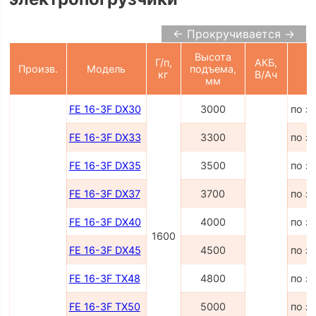
← Прокручивается →
Высота
Г/п,
АКБ,
Произв.
Модель
подъема,
Ц
кг
В/Ач
мм
FE 16-3F DX30
3000
по з
FE 16-3F DX33
3300
по з
FE 16-3F DX35
3500
по з
FE 16-3F DX37
3700
по з
FE 16-3F DX40
4000
по з
1600
FE 16-3F DX45
4500
по з
FE 16-3F TX48
4800
по з
FE 16-3F TX50
5000
по з