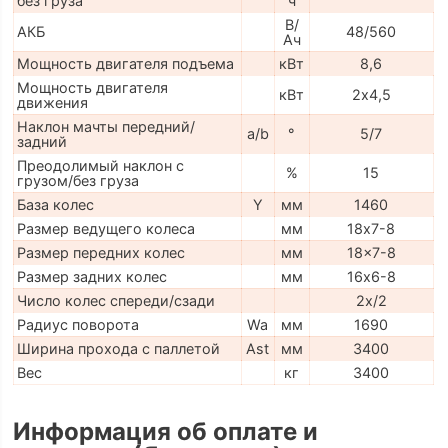
без груза
ч
В/
АКБ
48/560
Ач
Мощность двигателя подъема
кВт
8,6
Мощность двигателя
кВт
2х4,5
движения
Наклон мачты передний/
a/b
°
5/7
задний
Преодолимый наклон с
%
15
грузом/без груза
База колес
Y
мм
1460
Размер ведущего колеса
мм
18х7-8
Размер передних колес
мм
18x7-8
Размер задних колес
мм
16х6-8
Число колес спереди/сзади
2x/2
Радиус поворота
Wa
мм
1690
Ширина прохода с паллетой
Ast
мм
3400
Вес
кг
3400
Информация об оплате и