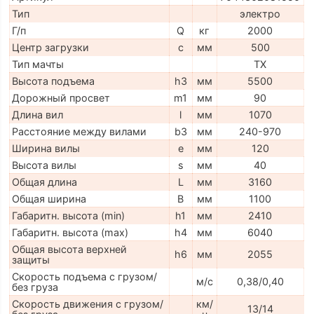
Тип
электро
Г/п
Q
кг
2000
Центр загрузки
c
мм
500
Тип мачты
TX
Высота подъема
h3
мм
5500
Дорожный просвет
m1
мм
90
Длина вил
l
мм
1070
Расстояние между вилами
b3
мм
240-970
Ширина вилы
e
мм
120
Высота вилы
s
мм
40
Общая длина
L
мм
3160
Общая ширина
B
мм
1100
Габаритн. высота (min)
h1
мм
2410
Габаритн. высота (max)
h4
мм
6040
Общая высота верхней
h6
мм
2055
защиты
Скорость подъема с грузом/
м/с
0,38/0,40
без груза
Скорость движения с грузом/
км/
13/14