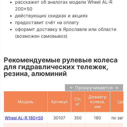
расскажет об аналогах модели Wheel AL-R
200x50
действующих скидках и акциях
предоставит счёт на оплату
оформит доставку в Ярославле или области
(возможен самовывоз)
Рекомендуемые рулевые колеса
для гидравлических тележек,
резина, алюминий
← Прокручивается →
Диаметр
Г/п,
Модель
Артикул
колеса,
Цен
кг
мм
Wheel AL-R 180x50
30107
350
180
по зап