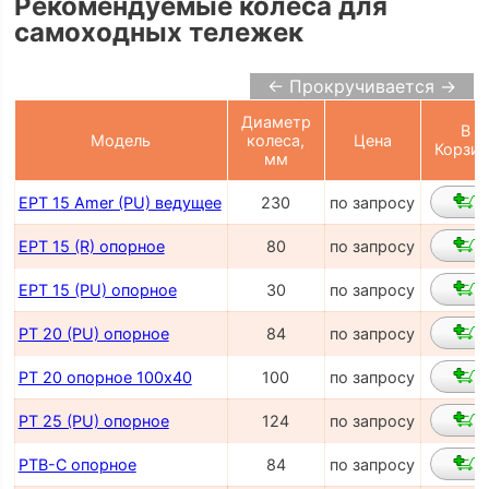
Рекомендуемые колеса для
самоходных тележек
← Прокручивается →
Диаметр
В
Модель
колеса,
Цена
Корзин
мм
EPT 15 Amer (PU) ведущее
230
по запросу
EPT 15 (R) опорное
80
по запросу
EPT 15 (PU) опорное
30
по запросу
PT 20 (PU) опорное
84
по запросу
PT 20 опорное 100х40
100
по запросу
PT 25 (PU) опорное
124
по запросу
PTB-C опорное
84
по запросу