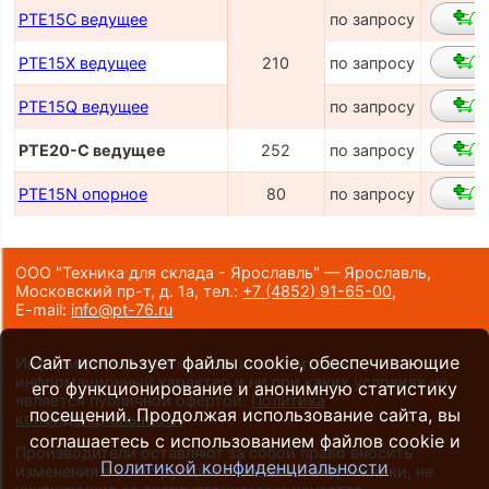
PTE15C ведущее
по запросу
PTE15X ведущее
210
по запросу
PTE15Q ведущее
по запросу
PTE20-С ведущее
252
по запросу
PTE15N опорное
80
по запросу
ООО "Техника для склада - Ярославль" — Ярославль,
Московский пр-т, д. 1а,
тел.:
+7 (4852) 91-65-00
,
E-mail:
info@pt-76.ru
Сайт использует файлы cookie, обеспечивающие
Информация на сайте носит исключительно
информационный характер и ни при каких условиях не
его функционирование и анонимную статистику
является публичной офертой.
Политика
посещений. Продолжая использование сайта, вы
конфиденциальности
.
соглашаетесь с использованием файлов cookie и
Производители оставляют за собой право вносить
Политикой конфиденциальности
изменения в конструкцию и внешний вид техники, не