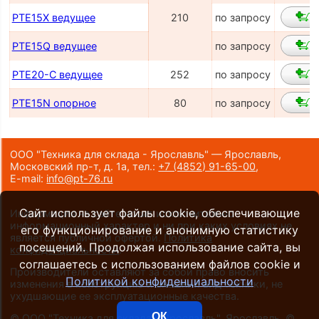
PTE15X ведущее
210
по запросу
PTE15Q ведущее
по запросу
PTE20-С ведущее
252
по запросу
PTE15N опорное
80
по запросу
ООО "Техника для склада - Ярославль" — Ярославль,
Московский пр-т, д. 1а,
тел.:
+7 (4852) 91-65-00
,
E-mail:
info@pt-76.ru
Сайт использует файлы cookie, обеспечивающие
Информация на сайте носит исключительно
информационный характер и ни при каких условиях не
его функционирование и анонимную статистику
является публичной офертой.
Политика
посещений. Продолжая использование сайта, вы
конфиденциальности
.
соглашаетесь с использованием файлов cookie и
Производители оставляют за собой право вносить
Политикой конфиденциальности
изменения в конструкцию и внешний вид техники, не
ухудшающие ее эксплуатационные качества.
ОК
©
ООО "Техника для склада - Ярославль", Ярославль
, ©