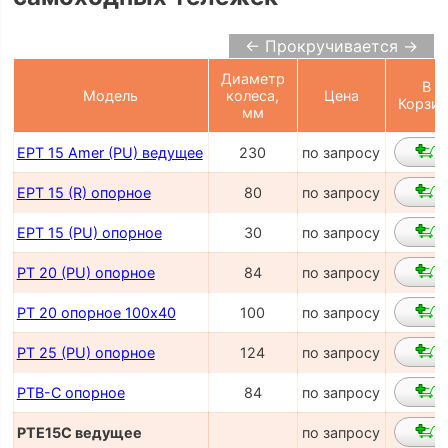
← Прокручивается →
Диаметр
В
Модель
колеса,
Цена
Корзин
мм
EPT 15 Amer (PU) ведущее
230
по запросу
EPT 15 (R) опорное
80
по запросу
EPT 15 (PU) опорное
30
по запросу
PT 20 (PU) опорное
84
по запросу
PT 20 опорное 100х40
100
по запросу
PT 25 (PU) опорное
124
по запросу
PTB-C опорное
84
по запросу
PTE15C ведущее
по запросу