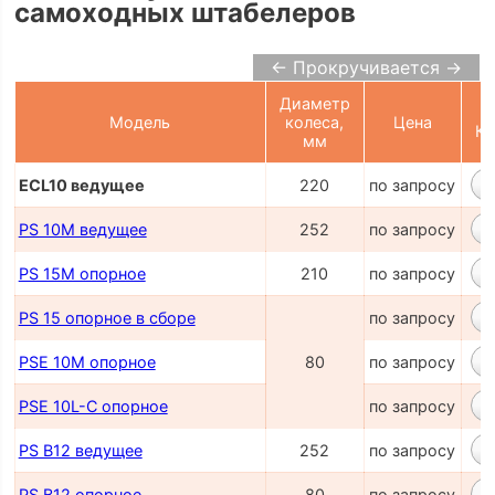
самоходных штабелеров
← Прокручивается →
Диаметр
Модель
колеса,
Цена
Ко
мм
ECL10 ведущее
220
по запросу
PS 10M ведущее
252
по запросу
PS 15M опорное
210
по запросу
PS 15 опорное в сборе
по запросу
PSE 10M опорное
80
по запросу
PSE 10L-C опорное
по запросу
PS B12 ведущее
252
по запросу
PS B12 опорное
80
по запросу