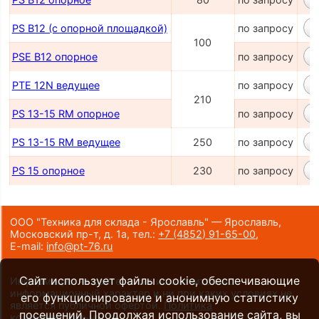
PS B12 (с опорной площадкой)
по запросу
100
PSE B12 опорное
по запросу
PТЕ 12N ведущее
по запросу
210
PS 13-15 RM опорное
по запросу
PS 13-15 RM ведущее
250
по запросу
PS 15 опорное
230
по запросу
ООО "Техника для склада - Ярославль" — Ярославль,
Московский пр-т, д. 1а,
тел.:
+7 (4852) 91-65-00
,
E-mail:
info@pt-76.ru
Сайт использует файлы cookie, обеспечивающие
Информация на сайте носит исключительно
информационный характер и ни при каких условиях не
его функционирование и анонимную статистику
является публичной офертой.
Политика
посещений. Продолжая использование сайта, вы
конфиденциальности
.