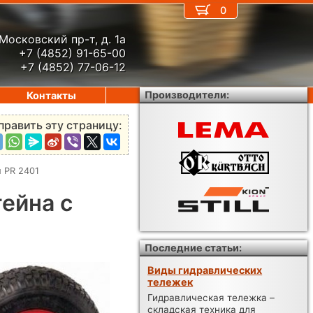
0
Московский пр-т, д. 1а
+7 (4852) 91-65-00
+7 (4852) 77-06-12
Производители:
Контакты
править эту страницу:
й PR 2401
ейна с
Последние статьи:
Виды гидравлических
тележек
Гидравлическая тележка –
складская техника для