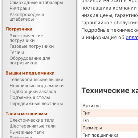
резиной PR 2401 в Яро
Самоходные штабелеры
поставщика компании 
Ричтраки
Узкопроходные
низкие цены, гарантию
штабелеры
гарантийное обслужив
Погрузчики
Подробные техническ
Электрические
и информация об
опла
погрузчики
Газовые погрузчики
Тягачи
Оборудование для
погрузчиков
Вышки и подъемники
Телескопические вышки
Ножничные подъемники
Технические х
Подборщики заказов
Подъемные столы
Передвижные лестницы
Артикул
Тип
Тали и механизмы
Электрические тали
Г/п
Шестеренчатые тали
Размеры
Рычажные тали
Тип подшипника
Вагонетки