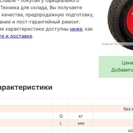
славле - покупая у официального
Техника для склада, Вы получаете
 качества, предпродажную подготовку,
ание и пост-гарантийный ремонт.
ие характеристики доступны
ниже
, как
те и доставке
.
Цена
Добавить
арактеристики
без 
Q
кг
L
мм
ш