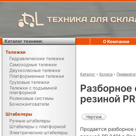
ТЕХНИКА ДЛЯ СКЛА
Каталог техники:
О Компании
Тележки
Гидравлические тележки
Самоходные тележки
Двухколесные тележки
Каталог
›
Колеса
›
Пневмати
Платформенные тележки
Грузовые тележки
Разборное 
Тележки с подъемной
платформой
резиной PR
Роликовые системы
Бочкокантователи
Штабелеры
Чертеж
Ручные штабелеры
Штабелеры с платформой
Продается разборное 
Электрические штабелеры