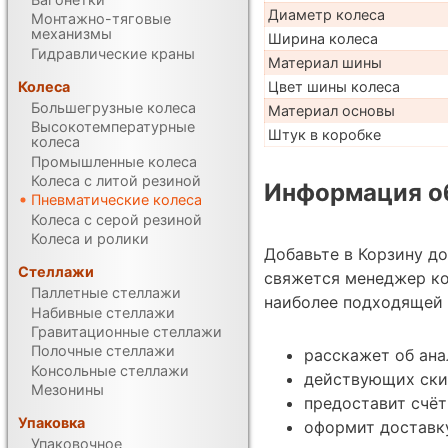
Диаметр колеса
Монтажно-тяговые
механизмы
Ширина колеса
Гидравлические краны
Материал шины
Колеса
Цвет шины колеса
Большегрузные колеса
Материал основы
Высокотемпературные
Штук в коробке
колеса
Промышленные колеса
Колеса с литой резиной
Информация об
Пневматические колеса
Колеса с серой резиной
Колеса и ролики
Добавьте в Корзину д
Стеллажи
свяжется менеджер ко
Паллетные стеллажи
наиболее подходящей 
Набивные стеллажи
Гравитационные стеллажи
Полочные стеллажи
расскажет об ана
Консольные стеллажи
действующих ски
Мезонины
предоставит счёт
Упаковка
оформит доставку
Упаковочное