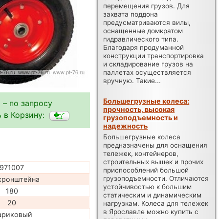
перемещения грузов. Для
захвата поддона
предусматриваются вилы,
оснащенные домкратом
гидравлического типа.
Благодаря продуманной
конструкции транспортировка
и складирование грузов на
паллетах осуществляется
вручную. Такие...
Большегрузные колеса:
 – по запросу
прочность, высокая
 в Корзину:
грузоподъемность и
надежность
Большегрузные колеса
предназначены для оснащения
тележек, контейнеров,
строительных вышек и прочих
971007
приспособлений большой
грузоподъемности. Отличаются
кронштейна
устойчивостью к большим
180
статическим и динамическим
20
нагрузкам. Колеса для тележек
в Ярославле можно купить с
ариковый