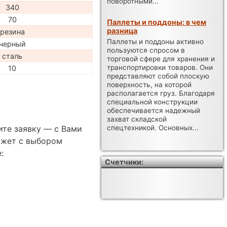
поворотными...
340
70
Паллеты и поддоны: в чем
разница
резина
Паллеты и поддоны активно
черный
пользуются спросом в
сталь
торговой сфере для хранения и
транспортировки товаров. Они
10
представляют собой плоскую
поверхность, на которой
располагается груз. Благодаря
специальной конструкции
обеспечивается надежный
захват складской
ите заявку — с Вами
спецтехникой. Основных...
ожет с выбором
:
Счетчики: