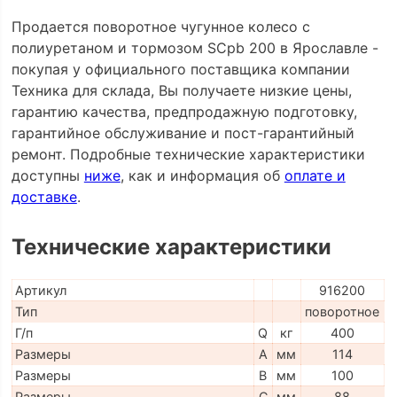
Продается поворотное чугунное колесо с
полиуретаном и тормозом SCpb 200 в Ярославле -
покупая у официального поставщика компании
Техника для склада, Вы получаете низкие цены,
гарантию качества, предпродажную подготовку,
гарантийное обслуживание и пост-гарантийный
ремонт. Подробные технические характеристики
доступны
ниже
, как и информация об
оплате и
доставке
.
Технические характеристики
Артикул
916200
Тип
поворотное
Г/п
Q
кг
400
Размеры
A
мм
114
Размеры
B
мм
100
Размеры
C
мм
88