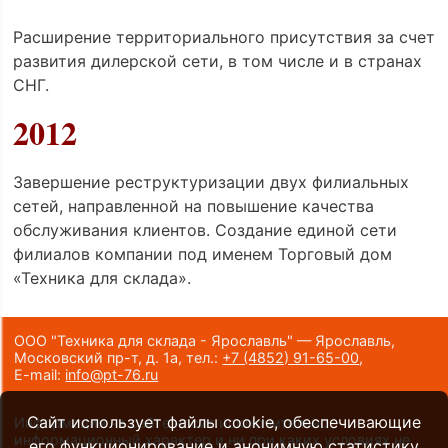
Расширение территориального присутствия за счет
развития дилерской сети, в том числе и в странах
СНГ.
2012
Завершение реструктуризации двух филиальных
сетей, направленной на повышение качества
обслуживания клиентов. Создание единой сети
филиалов компании под именем Торговый дом
«Техника для склада».
ООО "Техника для склада - Ярославль" — Ярославль,
Московский пр-т, д. 1а,
тел.:
+7 (4852) 91-65-00
,
E-mail:
info@pt-76.ru
Сайт использует файлы cookie, обеспечивающие
Информация на сайте носит исключительно
информационный характер и ни при каких условиях не
его функционирование и анонимную статистику